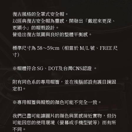
復古風格的全罩式安全帽。
以經典復古安全帽為靈感，開發出「戴起來更深、
更顯小」的帽殼設計。
營造出復古氛圍與良好的整體平衡感。
標準尺寸為 58～59cm（相當於 M/L 號、FREE 尺
寸）
※帽體符合 SG、DOT及台灣CNS認證 。
附有同色系的專用帽簷，並在後腦部設有護目鏡固
定扣。
※專用帽簷與帽殼的顏色可能不完全一致。
我們已盡可能讓圖片的顏色與質感接近實物，但仍
可能因您的使用環境（螢幕或手機型號等）而有所
不同。